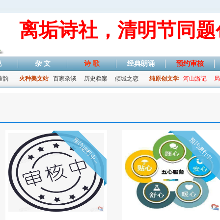
离垢诗社，清明节同题
说
杂 文
诗 歌
经典朗诵
预约审核
雅韵
火种美文站
百家杂谈
历史档案
倾城之恋
纯原创文学
河山游记
局
预约进行中...
预约进行中...