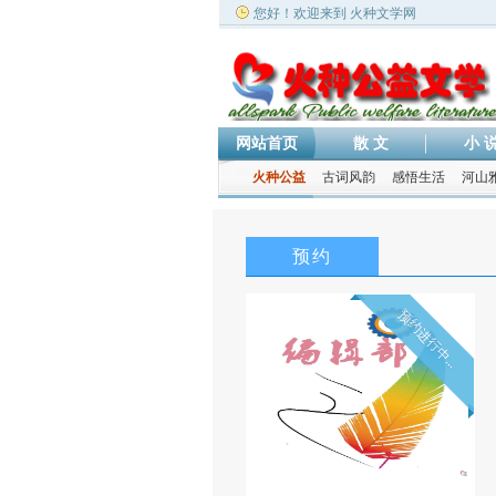
您好！欢迎来到 火种文学网
网站首页
散 文
小 
火种公益
古词风韵
感悟生活
河山
预约
预约进行中...