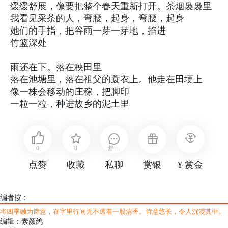
缓缓舒展，像要把整个春天重新打开。茶烟袅袅里
我看见采茶的人，弯腰，起身，弯腰，起身
她们的手指，把谷雨一芽一芽地，掐进
竹篮深处
雨还在下。落在秧田里
落在池塘里，落在祖父的蓑衣上。他走在田埂上
像一株会移动的庄稼，把脚印
一粒一粒，种进故乡的泥土里
0
0
舒布
点赞
收藏
私聊
赏银
¥ 赏金
衣
编者按：
将四季融为诗意，在字里行间无不透着一股清香。诗意悠长，令人沉浸其中。
编辑：素颜鸽