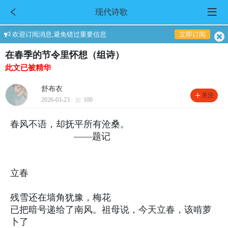
现代诗歌
欢迎订阅消息,避免错过重要信息
立即订阅
在春季的节令里怀想（组诗）
此文已被精华
舒布衣
关注
2026-03-23 ·
100
春风不语，却抚平所有沧桑。
——题记
立春
残雪还在墙角犹豫，梅花
已把暗号递给了南风。祖母说，今天立春，该啃萝
卜了