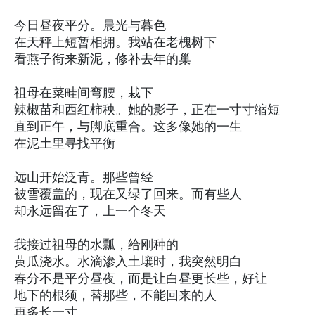
今日昼夜平分。晨光与暮色
在天秤上短暂相拥。我站在老槐树下
看燕子衔来新泥，修补去年的巢
祖母在菜畦间弯腰，栽下
辣椒苗和西红柿秧。她的影子，正在一寸寸缩短
直到正午，与脚底重合。这多像她的一生
在泥土里寻找平衡
远山开始泛青。那些曾经
被雪覆盖的，现在又绿了回来。而有些人
却永远留在了，上一个冬天
我接过祖母的水瓢，给刚种的
黄瓜浇水。水滴渗入土壤时，我突然明白
春分不是平分昼夜，而是让白昼更长些，好让
地下的根须，替那些，不能回来的人
再多长一寸