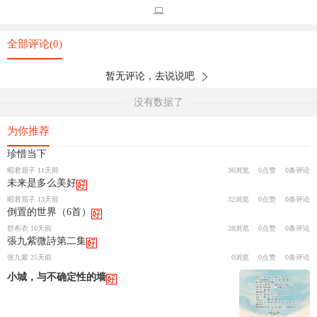
全部评论(0)
暂无评论，去说说吧
没有数据了
为你推荐
珍惜当下
昭君屈子 11天前
36浏览
0点赞
0条评论
未来是多么美好
昭君屈子 13天前
32浏览
0点赞
0条评论
倒置的世界（6首）
舒布衣 16天前
28浏览
0点赞
0条评论
張九紫微詩第二集
张九紫 25天前
0浏览
0点赞
0条评论
小城，与不确定性的墙