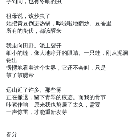
字句间，也有冬眠的虫
祖母说，该炒虫了
她把黄豆倒进热锅，哗啦啦地翻炒。豆香里
所有的蛰伏，都该醒来
我走向田野。泥土裂开
细小的缝，像大地睁开的眼睛。一只蛙，刚从泥洞
钻出
愣愣地看着这个世界，它还不会叫，只是
鼓了鼓腮帮
远山近了许多。那些雾
正在撤退，留下青翠的痕迹。而我的骨节
咔嚓作响。原来我也蛰居了太久，需要
一声惊雷，才能重新发芽
春分