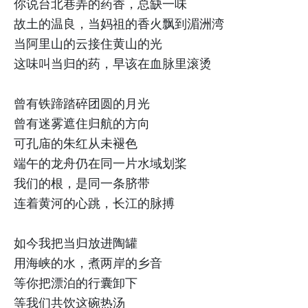
你说台北巷弄的药香，总缺一味
故土的温良，当妈祖的香火飘到湄洲湾
当阿里山的云接住黄山的光
这味叫当归的药，早该在血脉里滚烫
曾有铁蹄踏碎团圆的月光
曾有迷雾遮住归航的方向
可孔庙的朱红从未褪色
端午的龙舟仍在同一片水域划桨
我们的根，是同一条脐带
连着黄河的心跳，长江的脉搏
如今我把当归放进陶罐
用海峡的水，煮两岸的乡音
等你把漂泊的行囊卸下
等我们共饮这碗热汤