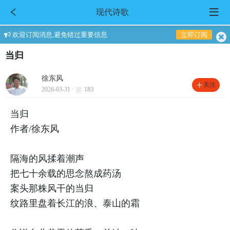
现代诗歌
欢迎订阅消息,避免错过重要信息
立即订阅
当归
徐东风
关注
2026-03-31 ·
183
当归
作者/徐东风
隔海的风揉着潮声
把七十余载的思念熬成药汤
案头那株风干的当归
纹路里盘着长江的浪、泰山的霜