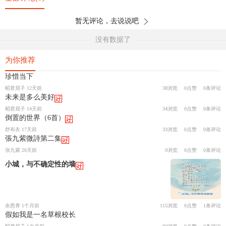
暂无评论，去说说吧
没有数据了
为你推荐
珍惜当下
昭君屈子 12天前
38浏览
0点赞
0条评论
未来是多么美好
昭君屈子 14天前
34浏览
0点赞
0条评论
倒置的世界（6首）
舒布衣 17天前
33浏览
0点赞
0条评论
張九紫微詩第二集
张九紫 26天前
0浏览
0点赞
0条评论
小城，与不确定性的墙
余恩养 1个月前
115浏览
0点赞
1条评论
假如我是一名草根校长