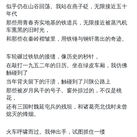
似乎仍在山谷回荡。我站在燕子砭，无限接近五十
年代
那些用青春夯实地基的铁道兵，无限接近被蒸汽机
车熏黑的旧时光，
和那些在秦岭褶皱里，用铁锤与钢钎凿出的奇迹。
车轮碾过铁轨的接缝，像历史的秒针，
在敲打一九五二年的日历。坐在绿皮车厢，我仿佛
触碰到了
当年背夫留下的汗渍，触碰到了川陕公路上
那些被岁月风干的号子。窗外掠过的，不仅是桃
花，
还有三国时魏延屯兵的残垣，和诸葛亮北伐时未曾
熄灭的烽烟。
火车呼啸而过。我伸出手，试图抓住一缕