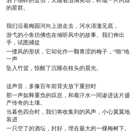
洒下细碎的金箔，又随着涟漪晃动，碎成一片闪烁
的星群。
我们沿着梅园河向上游走去，河水清澈见底，
游弋的小鱼仿佛也在倾听风中的故事。我们伸出
手，试图捕捉
一缕风的形状，它却化作一颗青涩的梅子，“啪”地
一声
坠入竹篮，惊醒了沉睡在枝头的晨光。
这声音，多像百年前背夫放下重担时
那一声如释重负的叹息，和着汗水一同渗进这片盛
产传奇的土壤。
当暮色四合时，我们将收集到的风声，小心翼翼地
装进
一只空了的酒坛，封好，埋在最大的一棵梅树下。