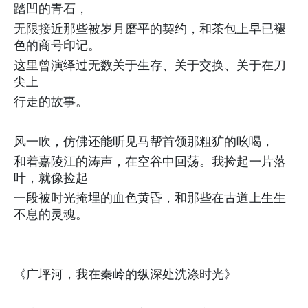
踏凹的青石，
无限接近那些被岁月磨平的契约，和茶包上早已褪
色的商号印记。
这里曾演绎过无数关于生存、关于交换、关于在刀
尖上
行走的故事。
风一吹，仿佛还能听见马帮首领那粗犷的吆喝，
和着嘉陵江的涛声，在空谷中回荡。我捡起一片落
叶，就像捡起
一段被时光掩埋的血色黄昏，和那些在古道上生生
不息的灵魂。
《广坪河，我在秦岭的纵深处洗涤时光》