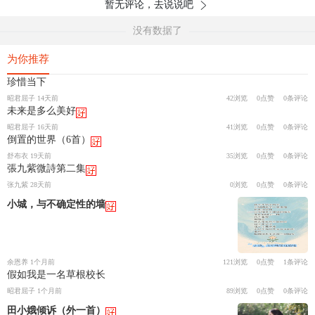
暂无评论，去说说吧
没有数据了
为你推荐
珍惜当下
昭君屈子 14天前
42浏览
0点赞
0条评论
未来是多么美好
昭君屈子 16天前
41浏览
0点赞
0条评论
倒置的世界（6首）
舒布衣 19天前
35浏览
0点赞
0条评论
張九紫微詩第二集
张九紫 28天前
0浏览
0点赞
0条评论
小城，与不确定性的墙
余恩养 1个月前
121浏览
0点赞
1条评论
假如我是一名草根校长
昭君屈子 1个月前
89浏览
0点赞
0条评论
田小娥倾诉（外一首）