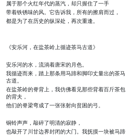
属于那个火红年代的蒸汽，却只握住了一手
带着铁锈味的风。它告诉我，所有的擦肩而过，
都是为了在历史的纵深处，再次重逢。
《安乐河，在盐茶岭上循迹茶马古道》
安乐河的水，流淌着唐宋的月色。
我循迹而来，踏上那条用马蹄和脚印丈量出的茶马
古道。
在盐茶岭的脊背上，我仿佛看见那些背着百斤茶包
的背夫，
他们的脊梁弯成了一张张射向贫困的弓。
铜铃声声，敲碎了明清的寂静，
也敲开了川甘边界封闭的大门。我抚摸一块被马蹄