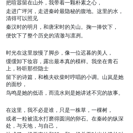
把喧嚣留在山外，我带着一颗朴素之心，
走进广坪河，走进秦岭最隐秘的腹地。这里的水，
清得可以照见
秦汉时的明月，和唐宋时的关山。掬一捧饮下，
便饮下了整个历史的清澈与凛冽。
时光在这里放慢了脚步，像一位迟暮的美人，
缓缓卸下妆容，露出最本真的模样。我坐在青石
上，聆听那些隐士
留下的诗篇，和樵夫砍柴时哼唱的小调。山岚是她
的面纱，
鸟鸣是她的低语，而流水则是她讲述不完的故事。
在这里，我不必是谁，只是一株草，一棵树，
或者一粒被流水打磨得圆润的卵石。在秦岭的纵深
处，与天地，与自己，