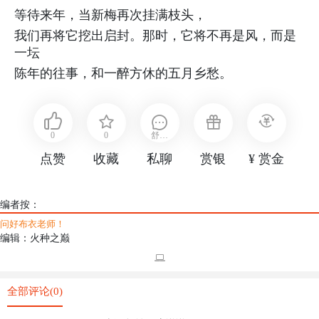
等待来年，当新梅再次挂满枝头，
我们再将它挖出启封。那时，它将不再是风，而是
一坛
陈年的往事，和一醉方休的五月乡愁。
0
0
舒布
点赞
收藏
私聊
赏银
¥ 赏金
衣
编者按：
问好布衣老师！
编辑：火种之巅
全部评论(0)