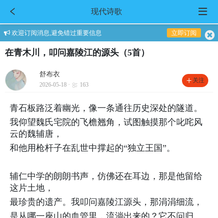
现代诗歌
欢迎订阅消息,避免错过重要信息
立即订阅
在青木川，叩问嘉陵江的源头（5首）
舒布衣
关注
2026-05-18 ·
163
青石板路泛着幽光，像一条通往历史深处的隧道。
我仰望魏氏宅院的飞檐翘角，试图触摸那个叱咤风
云的魏辅唐，
和他用枪杆子在乱世中撑起的“独立王国”。
辅仁中学的朗朗书声，仿佛还在耳边，那是他留给
这片土地，
最珍贵的遗产。我叩问嘉陵江源头，那涓涓细流，
是从哪一座山的血管里，流淌出来的？它不问归